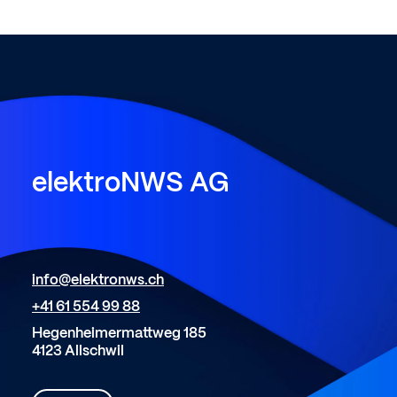
elektroNWS
AG
info@elektronws.ch
+41 61 554 99 88
Hegenheimermattweg 185
4123 Allschwil