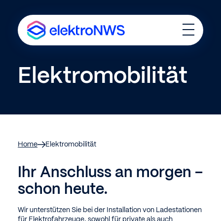
T
o
g
g
Elektromobilität
l
e
M
e
n
u
Home
Elektro­mobilität
Ihr Anschluss an morgen –
schon heute.
Wir unterstützen Sie bei der Installation von Ladestationen
für Elektrofahrzeuge, sowohl für private als auch