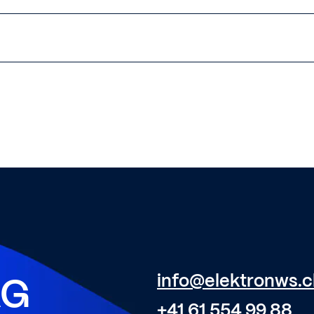
info@elektronws.c
AG
+41 61 554 99 88